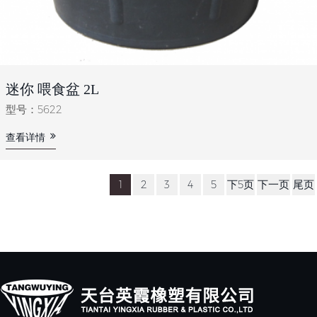
迷你 喂食盆 2L
型号：5622
查看详情
1
2
3
4
5
下5页
下一页
尾页